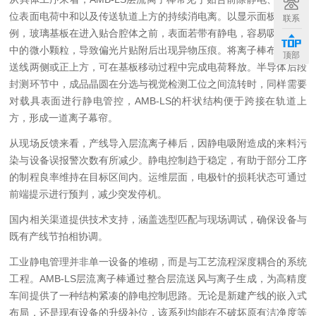
位表面电荷中和以及传送轨道上方的持续消电离。以显示面板产线为
联系
例，玻璃基板在进入贴合腔体之前，表面若带有静电，容易吸附环境
中的微小颗粒，导致偏光片贴附后出现异物压痕。将离子棒布置在传
顶部
送线两侧或正上方，可在基板移动过程中完成电荷释放。半导体后段
封测环节中，成品晶圆在分选与视觉检测工位之间流转时，同样需要
对载具表面进行静电管控，AMB-LS的杆状结构便于跨接在轨道上
方，形成一道离子幕帘。
从现场反馈来看，产线导入层流离子棒后，因静电吸附造成的来料污
染与设备误报警次数有所减少。静电控制趋于稳定，有助于部分工序
的制程良率维持在目标区间内。运维层面，电极针的损耗状态可通过
前端提示进行预判，减少突发停机。
国内相关渠道提供技术支持，涵盖选型匹配与现场调试，确保设备与
既有产线节拍相协调。
工业静电管理并非单一设备的堆砌，而是与工艺流程深度耦合的系统
工程。AMB-LS层流离子棒通过整合层流送风与离子生成，为高精度
车间提供了一种结构紧凑的静电控制思路。无论是新建产线的嵌入式
布局，还是现有设备的升级补位，该系列均能在不破坏原有洁净度等