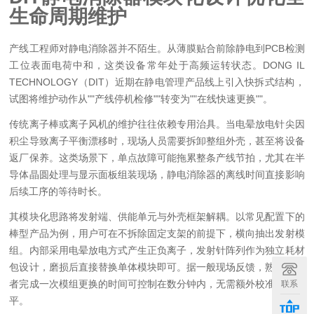
生命周期维护
产线工程师对静电消除器并不陌生。从薄膜贴合前除静电到PCB检测
工位表面电荷中和，这类设备常年处于高频运转状态。DONG IL
TECHNOLOGY（DIT）近期在静电管理产品线上引入快拆式结构，
试图将维护动作从""产线停机检修""转变为""在线快速更换""。
传统离子棒或离子风机的维护往往依赖专用治具。当电晕放电针尖因
积尘导致离子平衡漂移时，现场人员需要拆卸整组外壳，甚至将设备
返厂保养。这类场景下，单点故障可能拖累整条产线节拍，尤其在半
导体晶圆处理与显示面板组装现场，静电消除器的离线时间直接影响
后续工序的等待时长。
其模块化思路将发射端、供能单元与外壳框架解耦。以常见配置下的
棒型产品为例，用户可在不拆除固定支架的前提下，横向抽出发射模
组。内部采用电晕放电方式产生正负离子，发射针阵列作为独立耗材
包设计，磨损后直接替换单体模块即可。据一般现场反馈，熟练操作
者完成一次模组更换的时间可控制在数分钟内，无需额外校准整机水
联系
平。