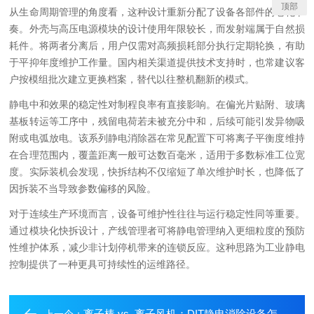
顶部
从生命周期管理的角度看，这种设计重新分配了设备各部件的老化节
奏。外壳与高压电源模块的设计使用年限较长，而发射端属于自然损
耗件。将两者分离后，用户仅需对高频损耗部分执行定期轮换，有助
于平抑年度维护工作量。国内相关渠道提供技术支持时，也常建议客
户按模组批次建立更换档案，替代以往整机翻新的模式。
静电中和效果的稳定性对制程良率有直接影响。在偏光片贴附、玻璃
基板转运等工序中，残留电荷若未被充分中和，后续可能引发异物吸
附或电弧放电。该系列静电消除器在常见配置下可将离子平衡度维持
在合理范围内，覆盖距离一般可达数百毫米，适用于多数标准工位宽
度。实际装机会发现，快拆结构不仅缩短了单次维护时长，也降低了
因拆装不当导致参数偏移的风险。
对于连续生产环境而言，设备可维护性往往与运行稳定性同等重要。
通过模块化快拆设计，产线管理者可将静电管理纳入更细粒度的预防
性维护体系，减少非计划停机带来的连锁反应。这种思路为工业静电
控制提供了一种更具可持续性的运维路径。
离子棒 vs. 离子风机：DIT静电消除设备怎么选？
上一个：