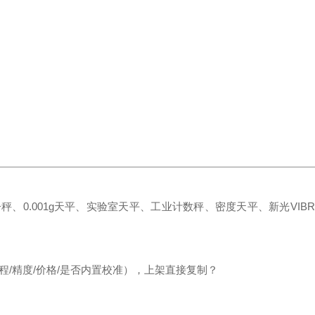
电子秤、0.001g天平、实验室天平、工业计数秤、密度天平、新光VIB
程/精度/价格/是否内置校准），上架直接复制？