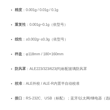
精度
：0.001g / 0.01g / 0.1g
重复性
：0.001g~0.1g（依型号）
线性
：±0.002g~±0.3g（依型号）
秤盘
：φ118mm / 180×160mm
防风罩
：ALE223/323/623(R)标配玻璃防风罩
校准
：ALE外校 / ALE‑R内置半自动校准
接口
：RS‑232C、USB（标配）；蓝牙/以太网/继电器（