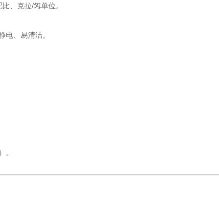
比、克拉/匁单位。
静电、易清洁。
）。