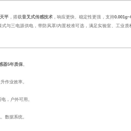
天平
，搭载
音叉式传感技术
，响应更快、稳定性更强，支持
0.001g~
模式与三电源供电，带防风罩/内置校准可选，满足实验室、工业质
感器5年质保
。
提升作业效率。
断电，户外可用。
机、数据系统。