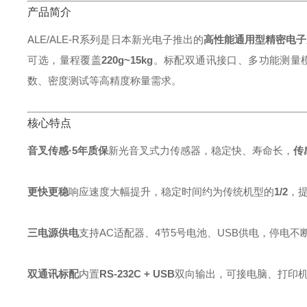
产品简介
ALE/ALE‑R系列是日本新光电子推出的
高性能通用型精密电子
可选，量程覆盖
220g~15kg
。标配双通讯接口、多功能测量
数、密度测试等高精度称量需求。
核心特点
音叉传感·5年质保
新光音叉式力传感器，稳定快、寿命长，
传
更快更稳
响应速度大幅提升，稳定时间约为传统机型的
1/2
，
三电源供电
支持AC适配器、4节5号电池、USB供电，停电不
双通讯标配
内置
RS‑232C + USB
双向输出，可接电脑、打印