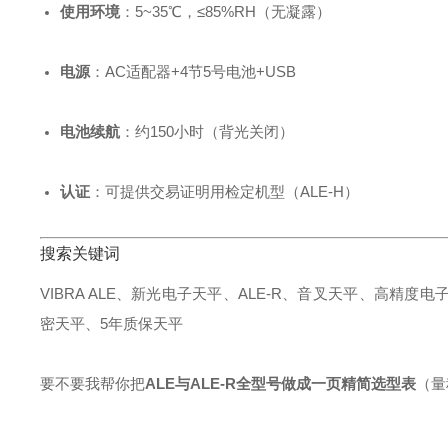
使用环境
：5~35℃，≤85%RH（无凝露）
电源
：AC适配器+4节5号电池+USB
电池续航
：约150小时（背光关闭）
认证
：可提供交易证明用检定机型（ALE‑H）
搜索关键词
VIBRA ALE、新光电子天平、ALE‑R、音叉天平、高精度
密天平、5年质保天平
要不要我帮你把
ALE与ALE‑R全型号做成一页精简选型表
（量