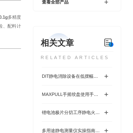
查看全部产品
0.1g
多精度
检、配料计
相关文章
RELATED ARTICLES
DIT静电消除设备在低摆幅电压下的精度突破
MAXPULL手摇绞盘使用手册深度解析
锂电池极片分切工序静电火花防控：DIT离子风机的防爆安全处理方案
多用途静电测量仪实操指南：几步解锁精准测量，新手也能轻松上手