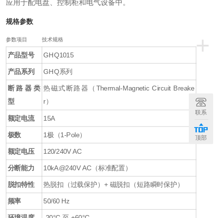
应用于配电盘、控制柜和电气设备中。
规格参数
+
参数项目
技术规格
产品型号
GHQ1015
产品系列
GHQ系列
断路器类
热磁式断路器（Thermal-Magnetic Circuit Breake
型
r）
联系
额定电流
15A
极数
1极（1-Pole）
顶部
额定电压
120/240V AC
分断能力
10kA@240V AC（标准配置）
脱扣特性
热脱扣（过载保护）+ 磁脱扣（短路瞬时保护）
频率
50/60 Hz
环境温度
-20°C 至 +60°C