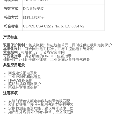
安装方式
DIN导轨安装
接线方式
螺钉压接端子
符合标准
UL 489, CSA C22.2 No. 5, IEC 60947-2
产品特点
双重保护机制
：集成热脱扣和磁脱扣单元，同时提供过载和短路保护
标准化设计
：符合国际电工标准，可与主流配电系统兼容
紧凑结构
：模块化设计，节省安装空间
可视化指示
：具备明确的ON/OFF位置指示
适用性广
：适用于商业建筑、工业设施及多种电气设备
典型应用场景
商业建筑配电系统
工业控制柜和配电盘
HVAC设备保护
照明和插座回路保护
电机分支电路保护
注意事项
安装前请确认额定参数与实际负载匹配
应由持证电工按照当地电气规范进行安装
定期检测断路器功能，建议每年至少一次
如产品外观损坏或动作异常，应立即更换