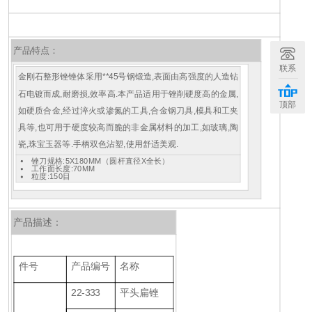
产品特点：
联系
金刚石整形锉
锉体采用**45号钢锻造,表面由高强度的人造钻
石电镀而成,耐磨损,效率高.
本产品适用于锉削硬度高的金属,
顶部
如硬质合金,经过淬火或渗氮的工具,合金钢刀具,模具和工夹
具等,也可用于硬度较高而脆的非金属材料的加工,如玻璃,陶
瓷,珠宝玉器等.手柄双色沾塑,使用舒适美观.
锉刀规格:5X180MM（圆杆直径X全长）
工作面长度:70MM
粒度:150目
产品描述：
件号
产品编号
名称
22-333
平头扁锉