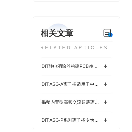
相关文章
RELATED ARTICLES
DIT静电消除器构建PCB净化车间ESD防护体系
DIT ASG-A离子棒适用于中长距离静电消除场景
揭秘内置型高频交流超薄离子棒：这些关键用途，你可能还没了解！
DIT ASG-P系列离子棒专为短距离高速静电消除设计