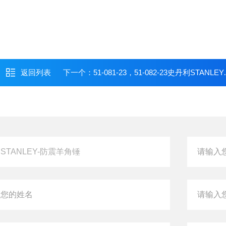
返回列表
下一个：
51-081-23，51-082-23史丹利STANLEY-钢柄羊角锤