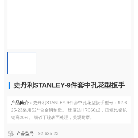
史丹利STANLEY-9件套中孔花型扳手
产品简介：
史丹利STANLEY-9件套中孔花型扳手型号：92-6
25-23采用S2**合金钢制造。 硬度达HRC60±2，扭矩比铬钒
钢高20%。 细砂丁镍表面处理，美观耐磨。
产品型号：
92-625-23