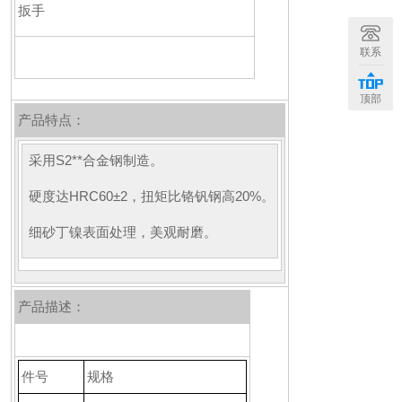
联系
顶部
产品特点：
采用S2**合金钢制造。
硬度达HRC60±2，扭矩比铬钒钢高20%。
细砂丁镍表面处理，美观耐磨。
产品描述：
件号
规格