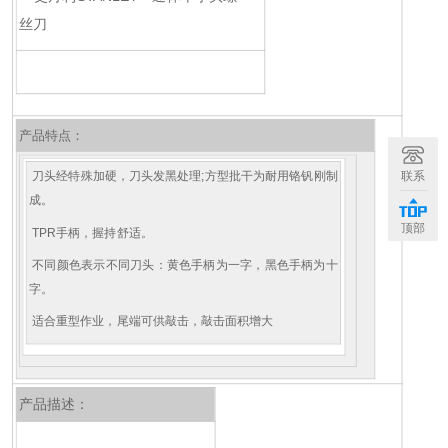
产品特点：
联系
刀头经特殊加硬，刀头发黑处理;方型批干为耐用铬钒刚制
成。
顶部
TPR手柄，握持舒适。
不同颜色表示不同刀头：黄色手柄为一字，黑色手柄为十
字。
适合重型作业，尾端可供敲击，敲击面积增大
产品描述：