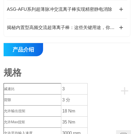
ASG-AFU系列超薄脉冲交流离子棒实现精密静电消除
揭秘内置型高频交流超薄离子棒：这些关键用途，你可能还没了解！
产品介绍
规格
+
3
减速比
3 分
背隙
18 Nm
允许输出扭矩
35 Nm
允许Max扭矩
3000 rpm
允许平均输入速度