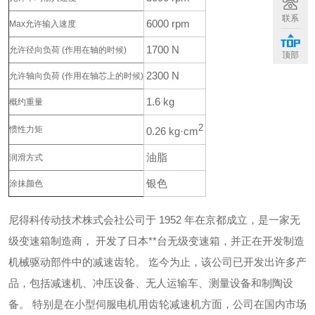
联系
6000 rpm
Max允许输入速度
1700 N
允许径向负荷
(作用在轴的时候)
顶部
2300 N
允许轴向负荷
(作用在轴芯上的时候)
1.6 kg
概约重量
2
惯性力矩
0.26 kg·cm
油脂
润滑方式
银色
涂抹颜色
尼得科传动技术株式会社公司于 1952 年在京都成立，是一家无
级变速箱制造商，
开发了日本**台无级变速箱，并正在开发制造
机械驱动部件中的减速齿轮。
迄今为止，该公司已开发出许多产
品，包括减速机、冲压设备、无人运输车、测量设备和制陶设
备。
特别是在小型伺服电机用齿轮减速机方面，公司在国内市场