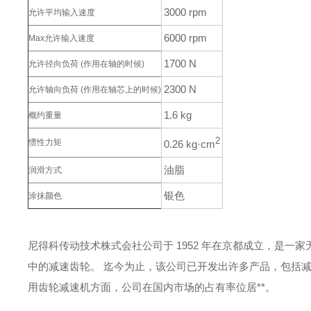
3000 rpm
允许平均输入速度
6000 rpm
Max允许输入速度
1700 N
允许径向负荷
(作用在轴的时候)
2300 N
允许轴向负荷
(作用在轴芯上的时候)
1.6 kg
概约重量
2
惯性力矩
0.26 kg·cm
油脂
润滑方式
银色
涂抹颜色
尼得科传动技术株式会社公司于 1952 年在京都成立，是一
中的减速齿轮。
迄今为止，该公司已开发出许多产品，包括
用齿轮减速机方面，公司在国内市场的占有率位居**。