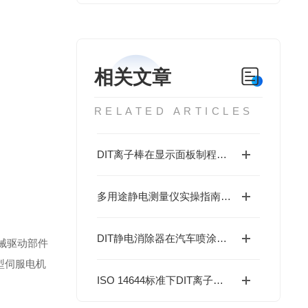
相关文章
RELATED ARTICLES
DIT离子棒在显示面板制程中的静电管理配置建议
多用途静电测量仪实操指南：几步解锁精准测量，新手也能轻松上手
DIT静电消除器在汽车喷涂与内饰组装中的应用
械驱动部件
型伺服电机
ISO 14644标准下DIT离子棒的洁净室静电消除优化