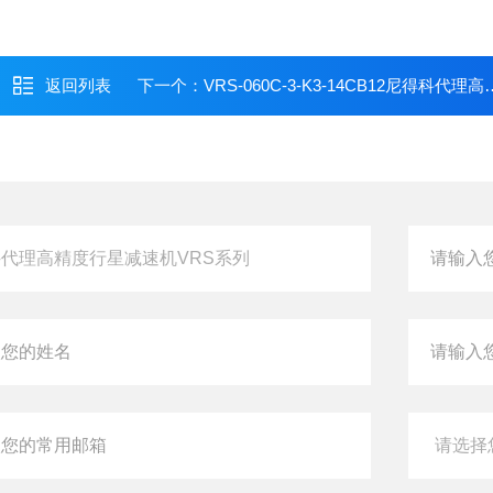
返回列表
下一个：
VRS-060C-3-K3-14CB12尼得科代理高精度行星减速机VRS系列