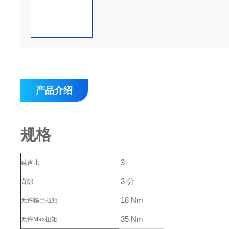
产品介绍
规格
3
减速比
3 分
背隙
18 Nm
允许输出扭矩
35 Nm
允许Max扭矩