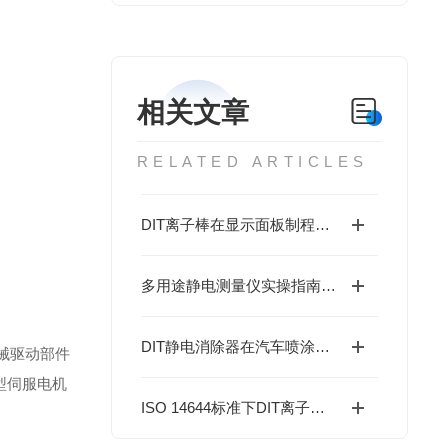
相关文章
RELATED ARTICLES
DIT离子棒在显示面板制程中的静电管理配置建议
多用途静电测量仪实操指南：几步解锁精准测量，新手也能轻松上手
DIT静电消除器在汽车喷涂与内饰组装中的应用
械驱动部件
型伺服电机
ISO 14644标准下DIT离子棒的洁净室静电消除优化