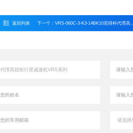
返回列表
下一个：
VRS-060C-3-K3-14BK10尼得科代理高扭矩行星减速机VRS系列