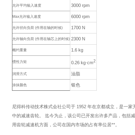
3000 rpm
允许平均输入速度
6000 rpm
Max允许输入速度
1700 N
允许径向负荷
(作用在轴的时候)
2300 N
允许轴向负荷
(作用在轴芯上的时候)
1.6 kg
概约重量
2
惯性力矩
0.26 kg·cm
油脂
润滑方式
银色
涂抹颜色
尼得科传动技术株式会社公司于 1952 年在京都成立，是一
中的减速齿轮。
迄今为止，该公司已开发出许多产品，包括
用齿轮减速机方面，公司在国内市场的占有率位居**。