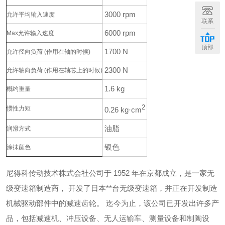
3000 rpm
允许平均输入速度
联系
6000 rpm
Max允许输入速度
顶部
1700 N
允许径向负荷
(作用在轴的时候)
2300 N
允许轴向负荷
(作用在轴芯上的时候)
1.6 kg
概约重量
2
惯性力矩
0.26 kg·cm
油脂
润滑方式
银色
涂抹颜色
尼得科传动技术株式会社公司于 1952 年在京都成立，是一家无
级变速箱制造商，
开发了日本**台无级变速箱，并正在开发制造
机械驱动部件中的减速齿轮。
迄今为止，该公司已开发出许多产
品，包括减速机、冲压设备、无人运输车、测量设备和制陶设