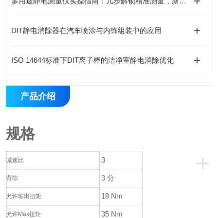
多用途静电测量仪实操指南：几步解锁精准测量，新手也能轻松上手
DIT静电消除器在汽车喷涂与内饰组装中的应用
ISO 14644标准下DIT离子棒的洁净室静电消除优化
产品介绍
规格
+
3
减速比
3 分
背隙
18 Nm
允许输出扭矩
35 Nm
允许Max扭矩