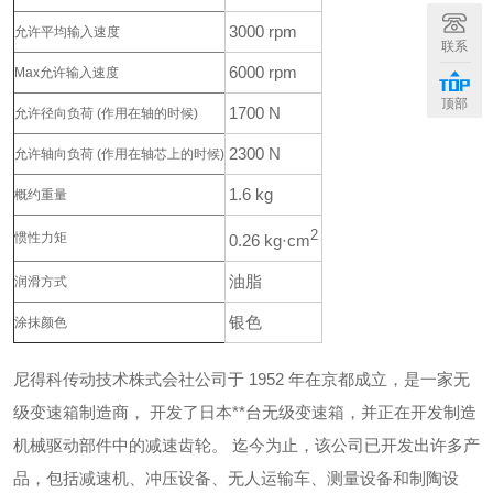
3000 rpm
允许平均输入速度
联系
6000 rpm
Max允许输入速度
顶部
1700 N
允许径向负荷
(作用在轴的时候)
2300 N
允许轴向负荷
(作用在轴芯上的时候)
1.6 kg
概约重量
2
惯性力矩
0.26 kg·cm
油脂
润滑方式
银色
涂抹颜色
尼得科传动技术株式会社公司于 1952 年在京都成立，是一家无
级变速箱制造商，
开发了日本**台无级变速箱，并正在开发制造
机械驱动部件中的减速齿轮。
迄今为止，该公司已开发出许多产
品，包括减速机、冲压设备、无人运输车、测量设备和制陶设