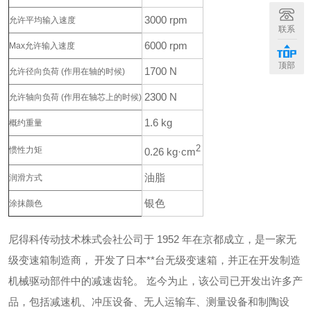
3000 rpm
允许平均输入速度
联系
6000 rpm
Max允许输入速度
顶部
1700 N
允许径向负荷
(作用在轴的时候)
2300 N
允许轴向负荷
(作用在轴芯上的时候)
1.6 kg
概约重量
2
惯性力矩
0.26 kg·cm
油脂
润滑方式
银色
涂抹颜色
尼得科传动技术株式会社公司于 1952 年在京都成立，是一家无
级变速箱制造商，
开发了日本**台无级变速箱，并正在开发制造
机械驱动部件中的减速齿轮。
迄今为止，该公司已开发出许多产
品，包括减速机、冲压设备、无人运输车、测量设备和制陶设