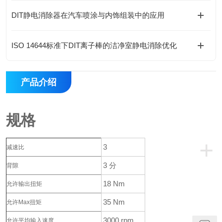
DIT静电消除器在汽车喷涂与内饰组装中的应用
ISO 14644标准下DIT离子棒的洁净室静电消除优化
产品介绍
规格
+
3
减速比
3 分
背隙
18 Nm
允许输出扭矩
35 Nm
允许Max扭矩
3000 rpm
允许平均输入速度