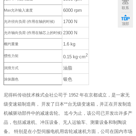
联系
6000 rpm
Max允许输入速度
1700 N
允许径向负荷
(作用在轴的时候)
顶部
2300 N
允许轴向负荷
(作用在轴芯上的时候)
1.6 kg
概约重量
2
惯性力矩
0.15 kg·cm
油脂
润滑方式
银色
涂抹颜色
尼得科传动技术株式会社公司于 1952 年在京都成立，是一家无
级变速箱制造商，
开发了日本**台无级变速箱，并正在开发制造
机械驱动部件中的减速齿轮。
迄今为止，该公司已开发出许多产
品，包括减速机、冲压设备、无人运输车、测量设备和制陶设
备。
特别是在小型伺服电机用齿轮减速机方面，公司在国内市场