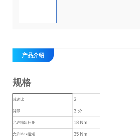
产品介绍
规格
3
减速比
3 分
背隙
18 Nm
允许输出扭矩
35 Nm
允许Max扭矩