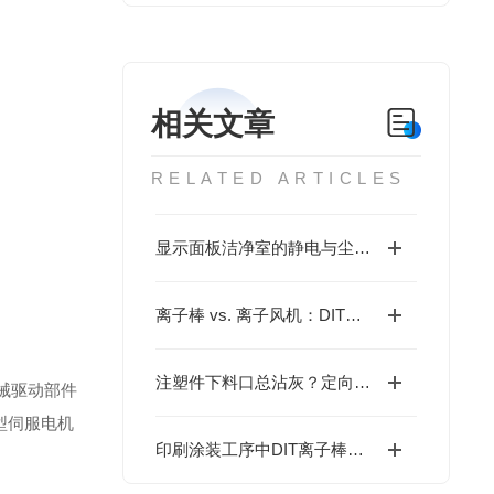
相关文章
RELATED ARTICLES
显示面板洁净室的静电与尘埃，为何传统过滤越““干净““越被动？
离子棒 vs. 离子风机：DIT静电消除设备怎么选？
注塑件下料口总沾灰？定向离子气流或许是更优解
械驱动部件
型伺服电机
印刷涂装工序中DIT离子棒的静电管理方案