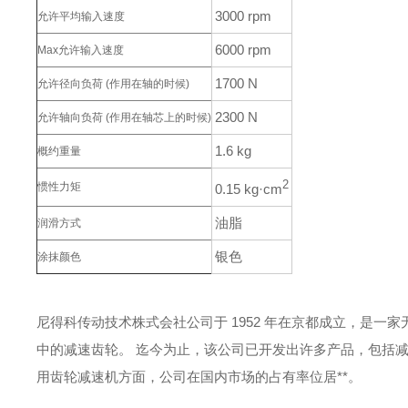
3000 rpm
允许平均输入速度
6000 rpm
Max允许输入速度
1700 N
允许径向负荷
(作用在轴的时候)
2300 N
允许轴向负荷
(作用在轴芯上的时候)
1.6 kg
概约重量
2
惯性力矩
0.15 kg·cm
油脂
润滑方式
银色
涂抹颜色
尼得科传动技术株式会社公司于 1952 年在京都成立，是一
中的减速齿轮。
迄今为止，该公司已开发出许多产品，包括
用齿轮减速机方面，公司在国内市场的占有率位居**。