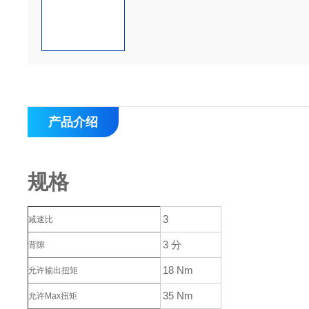
产品介绍
规格
3
减速比
3 分
背隙
18 Nm
允许输出扭矩
35 Nm
允许Max扭矩