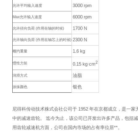
3000 rpm
允许平均输入速度
6000 rpm
Max允许输入速度
1700 N
允许径向负荷
(作用在轴的时候)
2300 N
允许轴向负荷
(作用在轴芯上的时候)
1.6 kg
概约重量
2
惯性力矩
0.15 kg·cm
油脂
润滑方式
银色
涂抹颜色
尼得科传动技术株式会社公司于 1952 年在京都成立，是一
中的减速齿轮。
迄今为止，该公司已开发出许多产品，包括
用齿轮减速机方面，公司在国内市场的占有率位居**。