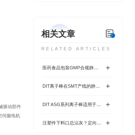
相关文章
RELATED ARTICLES
医药食品包装GMP合规静电控制：DIT离子棒的洁净室适配方案
DIT离子棒在SMT产线的静电消除配置
DIT ASG系列离子棒适用于精密装配静电消除场景
械驱动部件
型伺服电机
注塑件下料口总沾灰？定向离子气流或许是更优解