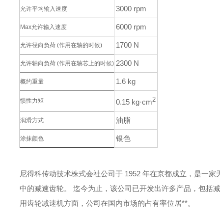
3000 rpm
允许平均输入速度
6000 rpm
Max允许输入速度
1700 N
允许径向负荷
(作用在轴的时候)
2300 N
允许轴向负荷
(作用在轴芯上的时候)
1.6 kg
概约重量
2
惯性力矩
0.15 kg·cm
油脂
润滑方式
银色
涂抹颜色
尼得科传动技术株式会社公司于 1952 年在京都成立，是一
中的减速齿轮。
迄今为止，该公司已开发出许多产品，包括
用齿轮减速机方面，公司在国内市场的占有率位居**。