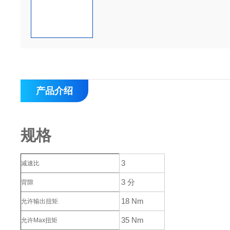
产品介绍
规格
3
减速比
3 分
背隙
18 Nm
允许输出扭矩
35 Nm
允许Max扭矩