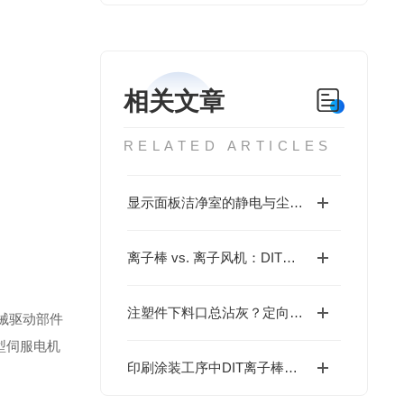
相关文章
RELATED ARTICLES
显示面板洁净室的静电与尘埃，为何传统过滤越““干净““越被动？
离子棒 vs. 离子风机：DIT静电消除设备怎么选？
注塑件下料口总沾灰？定向离子气流或许是更优解
械驱动部件
型伺服电机
印刷涂装工序中DIT离子棒的静电管理方案