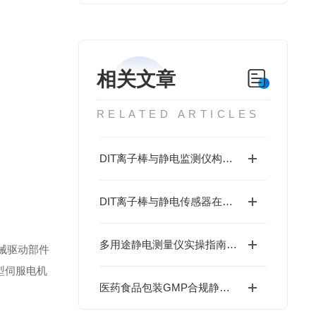
相关文章
RELATED ARTICLES
DIT离子棒与静电监测仪构建ESD闭环防护体系
DIT离子棒与静电传感器在新能源汽车产线的应用
多用途静电测量仪实操指南：几步解锁精准测量，新手也能轻松上手
械驱动部件
型伺服电机
医药食品包装GMP合规静电控制：DIT离子棒的洁净室适配方案