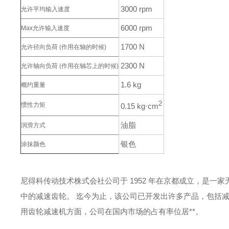
3000 rpm
允许平均输入速度
6000 rpm
Max允许输入速度
1700 N
允许径向负荷
(作用在轴的时候)
2300 N
允许轴向负荷
(作用在轴芯上的时候)
1.6 kg
概约重量
2
惯性力矩
0.15 kg·cm
油脂
润滑方式
银色
涂抹颜色
尼得科传动技术株式会社公司于 1952 年在京都成立，是一
中的减速齿轮。
迄今为止，该公司已开发出许多产品，包括
用齿轮减速机方面，公司在国内市场的占有率位居**。