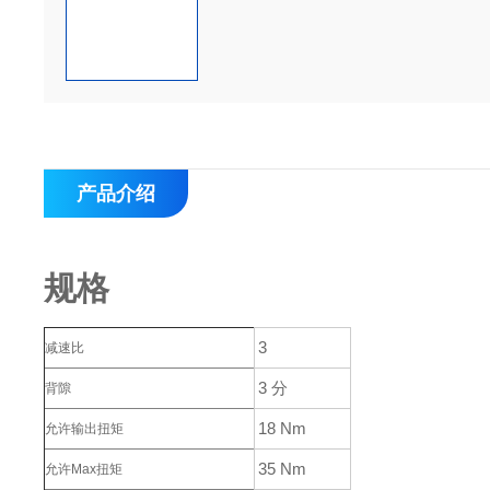
产品介绍
规格
3
减速比
3 分
背隙
18 Nm
允许输出扭矩
35 Nm
允许Max扭矩