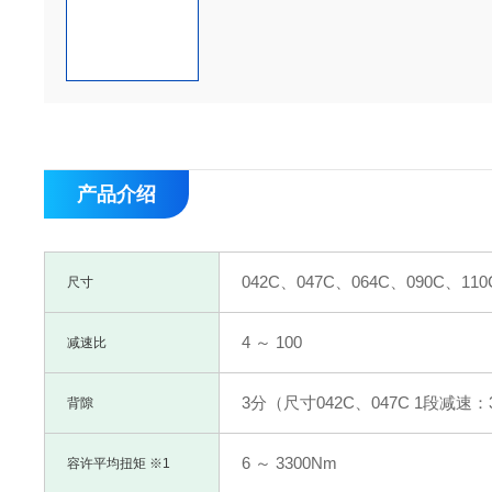
产品介绍
042C、047C、064C、090C、110
尺寸
4 ～ 100
减速比
3分（尺寸042C、047C 1段减速：
背隙
6 ～ 3300Nm
容许平均扭矩 ※1