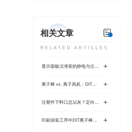
相关文章
RELATED ARTICLES
显示面板洁净室的静电与尘埃，为何传统过滤越““干净““越被动？
离子棒 vs. 离子风机：DIT静电消除设备怎么选？
注塑件下料口总沾灰？定向离子气流或许是更优解
印刷涂装工序中DIT离子棒的静电管理方案