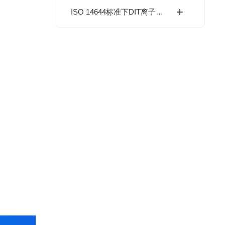
ISO 14644标准下DIT离子棒的洁净室静电消除优化