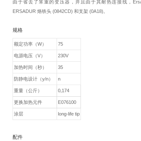
由于省去了笨重的变压器，并且由于其耐热连接线，Ersa 
ERSADUR 烙铁头 (0842CD) 和支架 (0A18)。
规格
额定功率（W）
75
电源电压（V）
230V
加热时间（秒）
35
防静电设计（y/n）
n
重量（公斤）
0,174
更换加热元件
E076100
涂层
long-life tip
配件