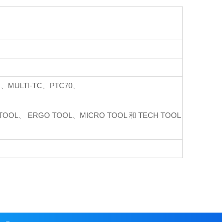
O、MULTI-TC、PTC70、
 TOOL、
ERGO TOOL、MICRO TOOL 和 TECH TOOL