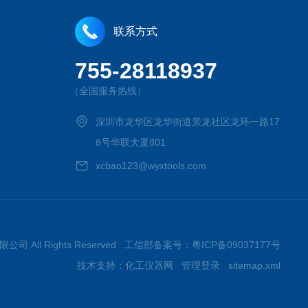
联系方式
755-28118937
（全国服务热线）
深圳市龙华区龙华街道景龙社区龙环一路17
8号华联大厦801
xcbao123@wyxtools.com
限公司 All Rights Reserved 工信部备案号：
粤ICP备09037177号
技术支持：
化工仪器网
管理登录
sitemap.xml