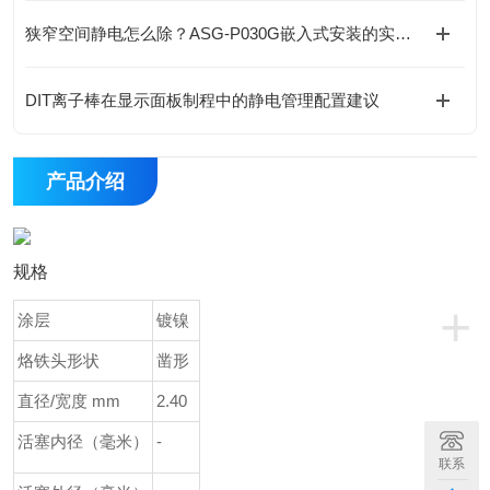
狭窄空间静电怎么除？ASG-P030G嵌入式安装的实战思路
DIT离子棒在显示面板制程中的静电管理配置建议
产品介绍
规格
+
涂层
镀镍
烙铁头形状
凿形
直径/宽度 mm
2.40
活塞内径（毫米）
-
联系