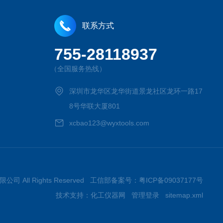
联系方式
755-28118937
（全国服务热线）
深圳市龙华区龙华街道景龙社区龙环一路17
8号华联大厦801
xcbao123@wyxtools.com
限公司 All Rights Reserved 工信部备案号：
粤ICP备09037177号
技术支持：
化工仪器网
管理登录
sitemap.xml