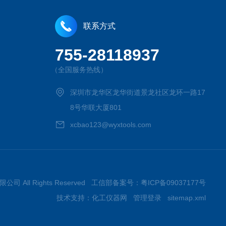
联系方式
755-28118937
（全国服务热线）
深圳市龙华区龙华街道景龙社区龙环一路17
8号华联大厦801
xcbao123@wyxtools.com
限公司 All Rights Reserved 工信部备案号：
粤ICP备09037177号
技术支持：
化工仪器网
管理登录
sitemap.xml