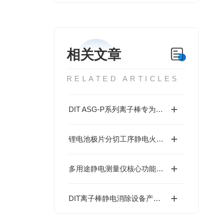
相关文章
RELATED ARTICLES
DIT ASG-P系列离子棒专为短距离高速静电消除设计
锂电池极片分切工序静电火花防控：DIT离子风机的防爆安全处理方案
多用途静电测量仪核心功能大起底：多场景适配，精准掌控静电动态！
DIT离子棒静电消除设备产品特性与应用说明