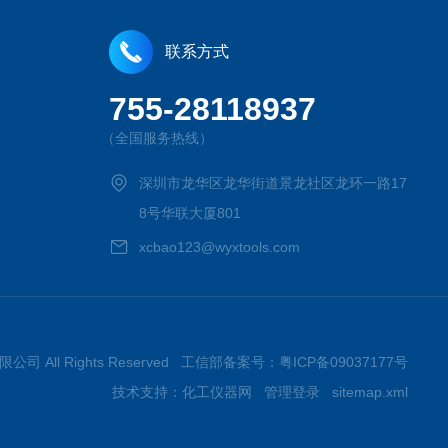
联系方式
755-28118937
（全国服务热线）
深圳市龙华区龙华街道景龙社区龙环一路17
8号华联大厦801
xcbao123@wyxtools.com
限公司 All Rights Reserved 工信部备案号：
粤ICP备09037177号
技术支持：
化工仪器网
管理登录
sitemap.xml