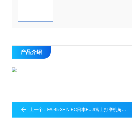
产品介绍
上一个：
FA-45-3F N EC日本FUJI富士打磨机角向气砂轮