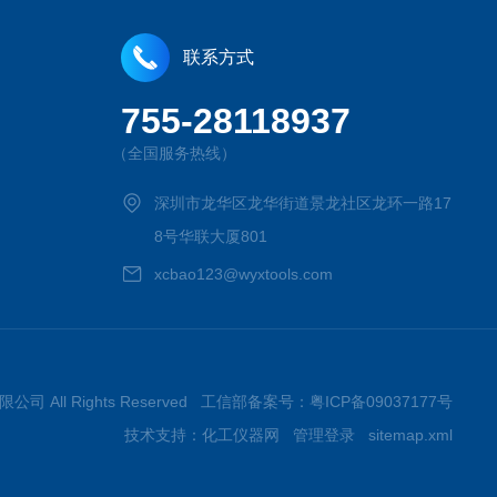
联系方式
755-28118937
（全国服务热线）
深圳市龙华区龙华街道景龙社区龙环一路17
8号华联大厦801
xcbao123@wyxtools.com
限公司 All Rights Reserved 工信部备案号：
粤ICP备09037177号
技术支持：
化工仪器网
管理登录
sitemap.xml