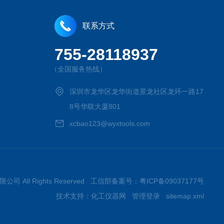
联系方式
755-28118937
（全国服务热线）
深圳市龙华区龙华街道景龙社区龙环一路17
8号华联大厦801
xcbao123@wyxtools.com
限公司 All Rights Reserved 工信部备案号：
粤ICP备09037177号
技术支持：
化工仪器网
管理登录
sitemap.xml