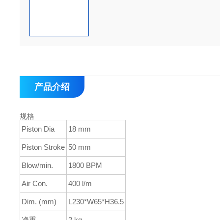
产品介绍
规格
Piston Dia
18 mm
Piston Stroke
50 mm
Blow/min.
1800 BPM
Air Con.
400 l/m
Dim. (mm)
L230*W65*H36.5
净重
2 kg