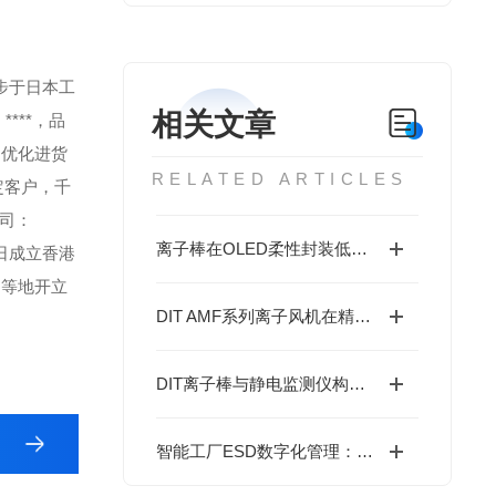
于日本工
相关文章
***，品
，优化进货
RELATED ARTICLES
定客户，千
司：
离子棒在OLED柔性封装低余压静电控制中的应用
日成立香港
国等地开立
DIT AMF系列离子风机在精密制程中的静电管理方案
DIT离子棒与静电监测仪构建ESD闭环防护体系
智能工厂ESD数字化管理：离子风机/离子棒的PLC与RS485远程监控集成要点