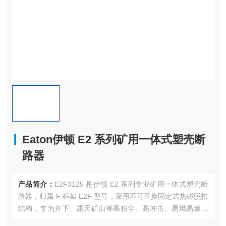
Eaton伊顿 E2 系列矿用一体式塑壳断
路器
产品简介：
E2F3125 是伊顿 E2 系列专业矿用一体式塑壳断
路器，归属 F 框架 E2F 型号，采用不可互换固定式热磁脱扣
结构，专为井下、露天矿山等高粉尘、高冲击、易燃易爆危
险工况打造，整机采用特种密封壳体设计，满足 MSHA 美国