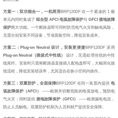
方案一：双功能合一，一机两用
BRP120DF 在一个紧凑的 1 极
单元内同时集成了
组合型 AFCI 电弧故障保护
与
GFCI 接地故障
保护
两大功能
。一个断路器即可同时防范电气火灾和触电风险，
无需分别安装不同设备，节省面板空间，降低安装成本。
方案二：Plug-on Neutral 设计，安装更便捷
BRP120DF 采用
Plug-on Neutral（插拔式中性线）
设计，无需处理传统的中性
线尾纤
。安装时只需将断路器直接插入配电盘即可，大幅简化接
线流程，降低安装错误率，尤其适合在狭小空间内操作
。
方案三：双重防护，全面保障
BRP120DF 在同一装置内提供
电
弧故障保护（AFCI）
——检测并切断危险的电弧放电，预防电
气火灾
；同时提供
接地故障保护（GFCI）
——检测漏电电流，
防止人员触电
。双重防护机制为人员和财产提供安全保障。