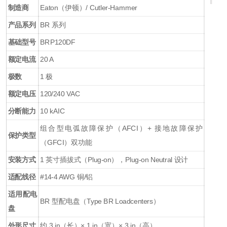
制造商
Eaton（伊顿）/ Cutler-Hammer
产品系列
BR 系列
基础型号
BRP120DF
额定电流
20 A
极数
1 极
额定电压
120/240 VAC
分断能力
10 kAIC
组合型电弧故障保护（AFCI）+ 接地故障保护
保护类型
（GFCI）双功能
安装方式
1 英寸插拔式（Plug-on），Plug-on Neutral 设计
适配线径
#14-4 AWG 铜/铝
适用配电
BR 型配电盘（Type BR Loadcenters）
盘
外形尺寸
约 3 in（长）× 1 in（宽）× 3 in（高）