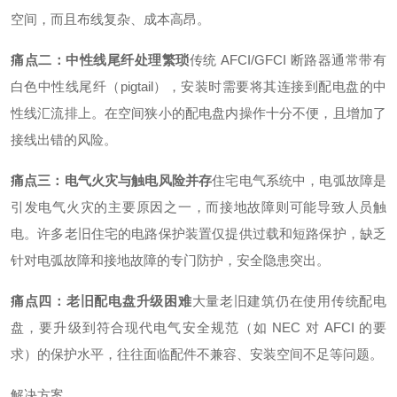
空间，而且布线复杂、成本高昂。
痛点二：中性线尾纤处理繁琐
传统 AFCI/GFCI 断路器通常带有
白色中性线尾纤（pigtail），安装时需要将其连接到配电盘的中
性线汇流排上。在空间狭小的配电盘内操作十分不便，且增加了
接线出错的风险
。
痛点三：电气火灾与触电风险并存
住宅电气系统中，电弧故障是
引发电气火灾的主要原因之一，而接地故障则可能导致人员触
电。许多老旧住宅的电路保护装置仅提供过载和短路保护，缺乏
针对电弧故障和接地故障的专门防护，安全隐患突出。
痛点四：老旧配电盘升级困难
大量老旧建筑仍在使用传统配电
盘，要升级到符合现代电气安全规范（如 NEC 对 AFCI 的要
求）的保护水平，往往面临配件不兼容、安装空间不足等问题。
解决方案