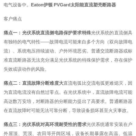
电气设备中。
Eaton伊顿 PVGard太阳能直流塑壳断路器
客户痛点
痛点一：光伏系统直流侧电路保护要求特殊
光伏系统的直流侧具
有独特的电气特性——故障电流可能来自多个方向（双向故障电
流）、系统电压持续波动、户外环境恶劣。普通交流断路器或标
准直流断路器无法充分满足光伏系统的特殊保护需求，存在保护
失效或误动作的风险。
痛点二：直流故障分断难度大
直流电弧比交流电弧更难熄灭，因
为直流电流没有自然过零点。在光伏系统中，直流故障电流可能
高达数万安培，对断路器的分断能力提出了高要求。普通断路器
在直流故障时可能无法可靠分断，导致设备损坏甚至火灾事故。
痛点三：光伏系统对高环境耐受性的需求
光伏系统通常安装在户
外屋顶、荒漠、农田等开阔区域，设备长期暴露在高温、低温