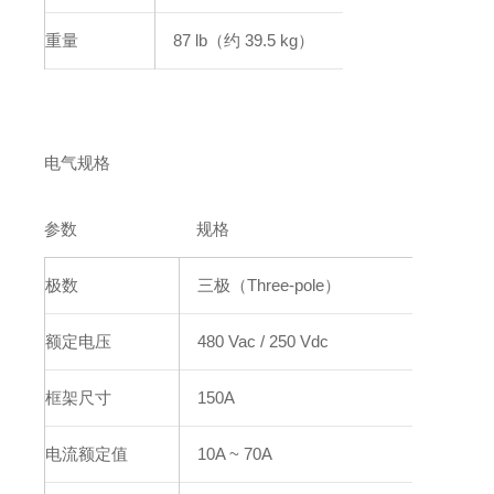
重量
87 lb（约 39.5 kg）
电气规格
参数
规格
极数
三极（Three-pole）
额定电压
480 Vac / 250 Vdc
框架尺寸
150A
电流额定值
10A ~ 70A