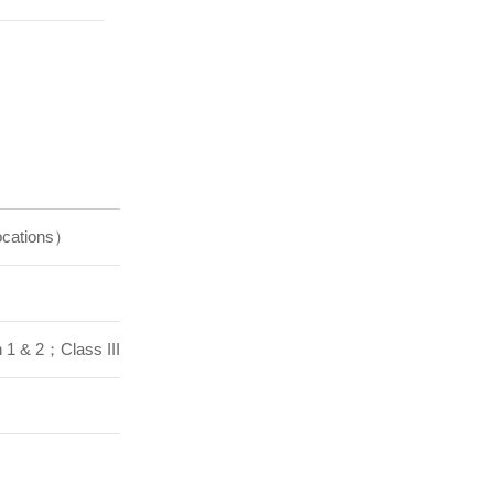
cations）
n 1 & 2；Class III