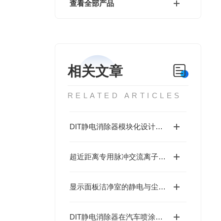
查看全部产品
相关文章
RELATED ARTICLES
DIT静电消除器模块化设计优化全生命周期维护
超近距离专用脉冲交流离子棒：哪些领域，正靠它解决“近距难题”？
显示面板洁净室的静电与尘埃，为何传统过滤越““干净““越被动？
DIT静电消除器在汽车喷涂与内饰组装中的应用