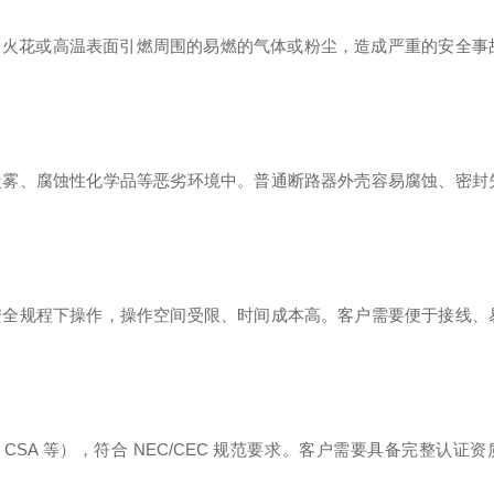
能因电弧、火花或高温表面引燃周围的易燃的气体或粉尘，造成严重的安全事
盐雾、腐蚀性化学品等恶劣环境中。普通断路器外壳容易腐蚀、密封
安全规程下操作，操作空间受限、时间成本高。客户需要便于接线、
A 等），符合 NEC/CEC 规范要求
。客户需要具备完整认证资