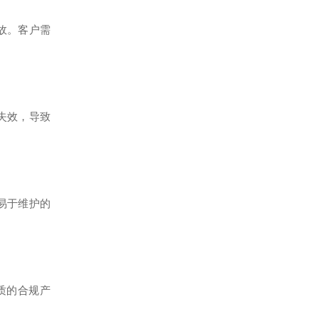
故
。客户需
失效，导致
易于维护的
质的合规产