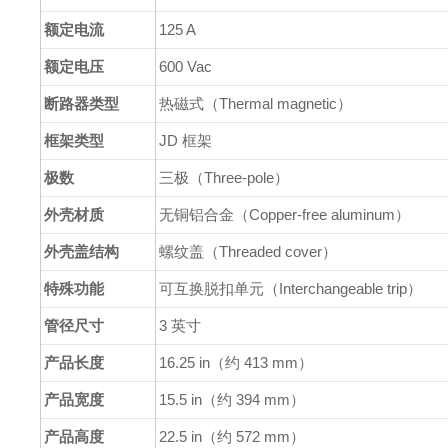
额定电流
125 A
额定电压
600 Vac
断路器类型
热磁式（Thermal magnetic）
框架类型
JD 框架
极数
三极（Three-pole）
外壳材质
无铜铝合金（Copper-free aluminum）
外壳盖结构
螺纹盖（Threaded cover）
特殊功能
可互换脱扣单元（Interchangeable trip）
管径尺寸
3 英寸
产品长度
16.25 in（约 413 mm）
产品宽度
15.5 in（约 394 mm）
产品高度
22.5 in（约 572 mm）