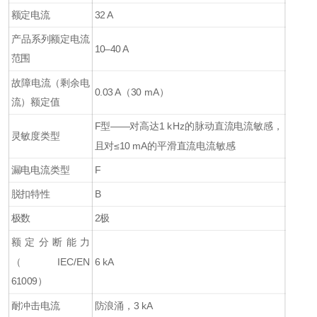
额定电流
32 A
产品系列额定电流
10–40 A
范围
故障电流（剩余电
0.03 A（30 mA）
流）额定值
F型——对高达1 kHz的脉动直流电流敏感，
灵敏度类型
且对≤10 mA的平滑直流电流敏感
漏电电流类型
F
脱扣特性
B
极数
2极
额定分断能力
（IEC/EN
6 kA
61009）
耐冲击电流
防浪涌，3 kA