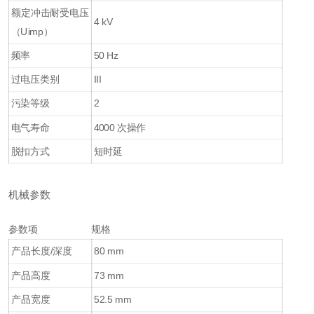
额定冲击耐受电压
4 kV
（Uimp）
频率
50 Hz
过电压类别
III
污染等级
2
电气寿命
4000 次操作
脱扣方式
短时延
机械参数
参数项
规格
产品长度/深度
80 mm
产品高度
73 mm
产品宽度
52.5 mm