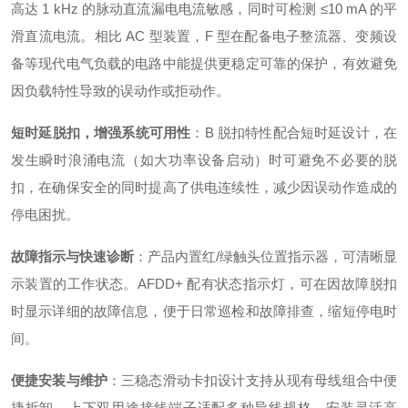
高达 1 kHz 的脉动直流漏电电流敏感，同时可检测 ≤10 mA 的平
滑直流电流
。相比 AC 型装置，F 型在配备电子整流器、变频设
备等现代电气负载的电路中能提供更稳定可靠的保护，有效避免
因负载特性导致的误动作或拒动作。
短时延脱扣，增强系统可用性
：B 脱扣特性配合短时延设计
，在
发生瞬时浪涌电流（如大功率设备启动）时可避免不必要的脱
扣，在确保安全的同时提高了供电连续性，减少因误动作造成的
停电困扰。
故障指示与快速诊断
：产品内置红/绿触头位置指示器，可清晰显
示装置的工作状态
。AFDD+ 配有状态指示灯，可在因故障脱扣
时显示详细的故障信息，便于日常巡检和故障排查，缩短停电时
间。
便捷安装与维护
：三稳态滑动卡扣设计支持从现有母线组合中便
捷拆卸
，上下双用途接线端子适配多种导线规格
，安装灵活高