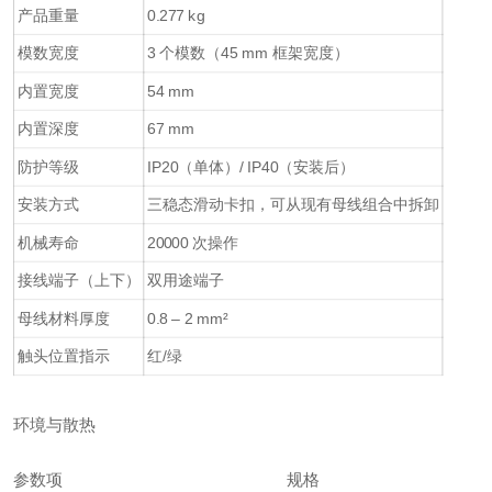
产品重量
0.277 kg
模数宽度
3 个模数（45 mm 框架宽度）
内置宽度
54 mm
内置深度
67 mm
防护等级
IP20（单体）/ IP40（安装后）
安装方式
三稳态滑动卡扣，可从现有母线组合中拆卸
机械寿命
20000 次操作
接线端子（上下）
双用途端子
母线材料厚度
0.8 – 2 mm²
触头位置指示
红/绿
环境与散热
参数项
规格