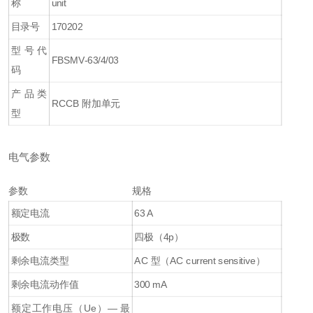
称
unit
目录号
170202
型号代
FBSMV-63/4/03
码
产品类
RCCB 附加单元
型
电气参数
参数
规格
额定电流
63 A
极数
四极（4p）
剩余电流类型
AC 型（AC current sensitive）
剩余电流动作值
300 mA
额定工作电压（Ue）— 最