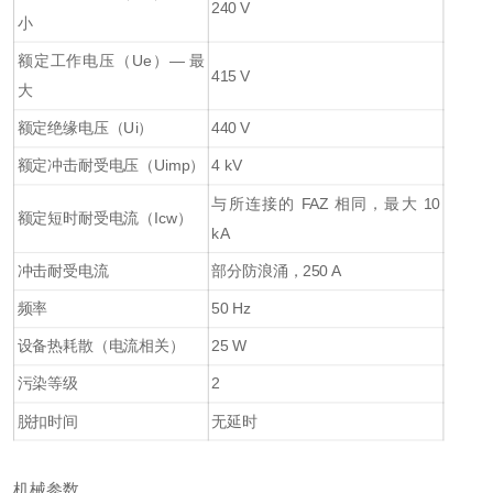
240 V
小
额定工作电压（Ue）— 最
415 V
大
额定绝缘电压（Ui）
440 V
额定冲击耐受电压（Uimp）
4 kV
与所连接的 FAZ 相同，最大 10
额定短时耐受电流（Icw）
kA
冲击耐受电流
部分防浪涌，250 A
频率
50 Hz
设备热耗散（电流相关）
25 W
污染等级
2
脱扣时间
无延时
机械参数