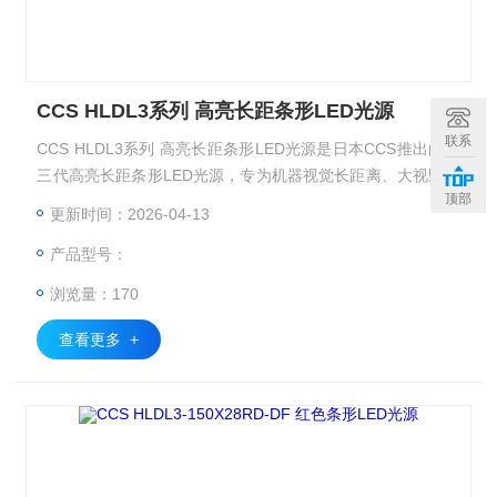
CCS HLDL3系列 高亮长距条形LED光源
联系
CCS HLDL3系列 高亮长距条形LED光源是日本CCS推出的第
三代高亮长距条形LED光源，专为机器视觉长距离、大视野、
顶部
高速检测设计。相比上一代HLDL2，窄型亮度提升1.7倍、宽
更新时间：2026-04-13
型提升1.1倍，支持更快快门与更高成像分辨率。全系列共144
产品型号：
款型号，覆盖150–1800mm十二种长度、红/白/蓝/红外四种波
长、窄/中/宽三种配光，轻薄铝合金机身，适配机械臂与紧凑
浏览量：170
设备
查看更多 +