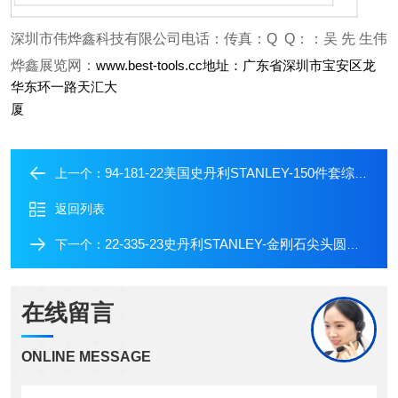
深圳市伟烨鑫科技有限公司
电话：
传真：
Q Q：
：吴 先 生
伟
烨鑫展览网：
www.best-tools.cc
地址：广东省深圳市宝安区龙
华东环一路天汇大
厦
94-181-22美国史丹利STANLEY-150件套综合性组套
上一个：
返回列表
22-335-23史丹利STANLEY-金刚石尖头圆锉刀
下一个：
在线留言
ONLINE MESSAGE