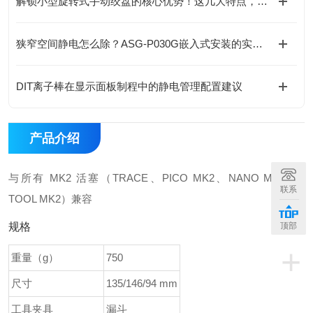
解锁小型旋转式手动绞盘的核心优势！这几大特点，让操作更省心
狭窄空间静电怎么除？ASG-P030G嵌入式安装的实战思路
DIT离子棒在显示面板制程中的静电管理配置建议
产品介绍
与所有 MK2 活塞（TRACE、PICO MK2、NANO MK2、i-
联系
TOOL MK2）兼容
顶部
规格
+
重量（g）
750
尺寸
135/146/94 mm
工具夹具
漏斗