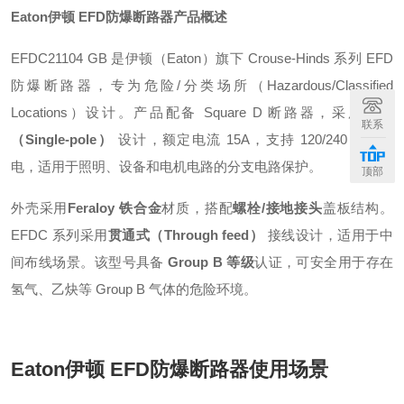
Eaton伊顿 EFD防爆断路器
产品概述
EFDC21104 GB 是伊顿（Eaton）旗下 Crouse-Hinds 系列 EFD
防爆断路器，专为危险/分类场所（Hazardous/Classified
Locations）设计
。产品配备 Square D 断路器，采用
单极
联系
（Single-pole）
设计，额定电流 15A，支持 120/240 Vac 供
电，适用于照明、设备和电机电路的分支电路保护
。
顶部
外壳采用
Feraloy 铁合金
材质，搭配
螺栓/接地接头
盖板结构
。
EFDC 系列采用
贯通式（Through feed）
接线设计，适用于中
间布线场景
。该型号具备
Group B 等级
认证，可安全用于存在
氢气、乙炔等 Group B 气体的危险环境
。
Eaton伊顿 EFD防爆断路器
使用场景