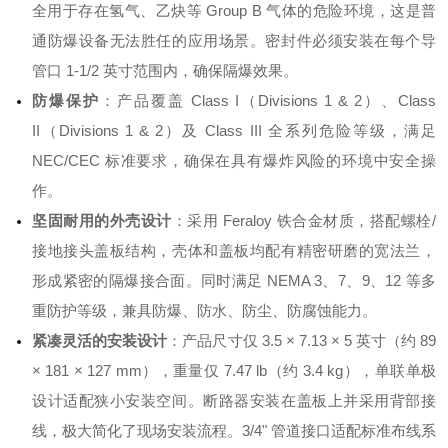
全用于存在氢气、乙炔等 Group B 气体的危险环境，这是普
通防爆设备无法胜任的应用场景
。密封件必须安装在每个导
管口 1-1/2 英寸范围内，确保隔爆效果
。
防爆保护
：产品覆盖 Class I（Divisions 1 & 2）、Class
II（Divisions 1 & 2）及 Class III 全系列危险等级，满足
NEC/CEC 标准要求，确保在具有爆炸风险的环境中安全操
作
。
坚固耐用的外壳设计
：采用 Feraloy 铁合金材质，搭配螺栓/
接地接头盖板结构，壳体和盖板均配有精密研磨的宽法兰，
形成紧密的隔爆接合面
。同时满足 NEMA 3、7、9、12 等多
重防护等级，兼具防爆、防水、防尘、防腐蚀能力
。
紧凑灵活的安装设计
：产品尺寸仅 3.5 × 7.13 × 5 英寸（约 89
× 181 × 127 mm），重量仅 7.47 lb（约 3.4 kg），单联单极
设计适配狭小安装空间
。断路器安装在盖板上并采用背部接
线，极大简化了现场安装流程
。3/4" 管道接口适配标准布线系