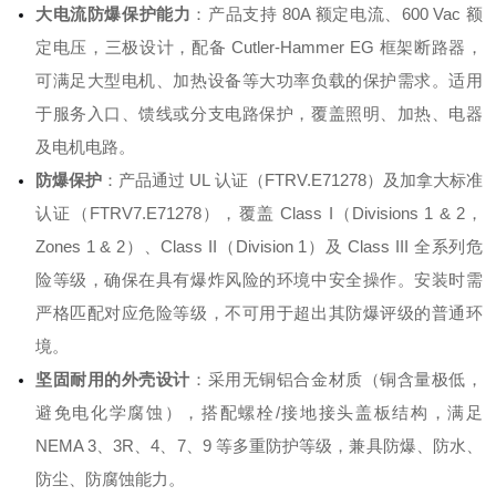
大电流防爆保护能力
：产品支持 80A 额定电流、600 Vac 额
定电压，三极设计，配备 Cutler-Hammer EG 框架断路器
，
可满足大型电机、加热设备等大功率负载的保护需求。适用
于服务入口、馈线或分支电路保护，覆盖照明、加热、电器
及电机电路
。
防爆保护
：产品通过 UL 认证（FTRV.E71278）及加拿大标准
认证（FTRV7.E71278）
，覆盖 Class I（Divisions 1 & 2，
Zones 1 & 2）、Class II（Division 1）及 Class III 全系列危
险等级
，确保在具有爆炸风险的环境中安全操作。安装时需
严格匹配对应危险等级，不可用于超出其防爆评级的普通环
境。
坚固耐用的外壳设计
：采用无铜铝合金材质（铜含量极低，
避免电化学腐蚀），搭配螺栓/接地接头盖板结构
，满足
NEMA 3、3R、4、7、9 等多重防护等级
，兼具防爆、防水、
防尘、防腐蚀能力。