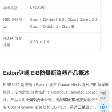
标准类型
NEC/CEC
NEC 危险等
Class I, Division 1 & 2；Class I, Zone 1 & 2；
级
Class II, Division 1；Class III
NEMA 防护
3, 3R, 4, 7, 9
等级
Eaton伊顿 EIB防爆断路器
产品概述
EIBB3080 是伊顿（Eaton）旗下 Crouse-Hinds 系列 EIB 防爆断
路器，专为危险/分类场所（Hazardous/Classified Locations）设
联系
计
。产品采用
无铜铝合金
外壳，搭配
螺栓/接地接头
盖板结构，配
备 Cutler-Hammer 断路器和 EG 框架，采用
三极
设计，额定电
顶部