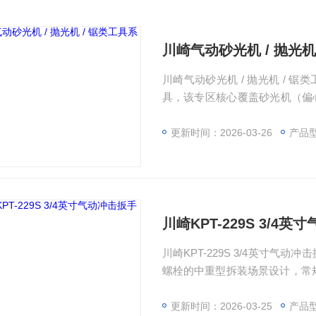
川崎气动砂光机 / 抛光机
川崎气动砂光机 / 抛光机 /
具，该专区核心覆盖砂光机（偏
心品类，提供3“、5“、6“、7
号，在产款20余款，全系列统一
更新时间：2026-03-26
产品
化设计，转速、偏心距、耗气量
川崎KPT-229S 3/4
川崎KPT-229S 3/4英寸气
螺栓的中重型拆装场景设计，常规工
稳定且适配性强。产品机身设计兼
用进气口，仅650l/m的耗气量
更新时间：2026-03-25
产品