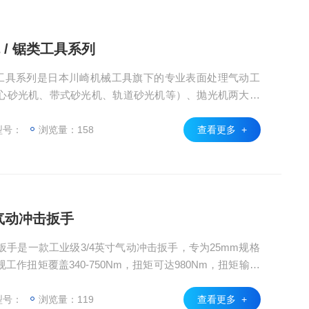
 / 锯类工具系列
 锯类工具系列是日本川崎机械工具旗下的专业表面处理气动工
心砂光机、带式砂光机、轨道砂光机等）、抛光机两大核
“多规格磨垫/砂带尺寸，含无尘款、通用款、工业款等细分型
配置1/4“标准进气口，适配通用气动压缩系统，机身轻量
型号：
浏览量：158
查看更多 +
按需精准调校，可满足金属、木材、塑胶
英寸气动冲击扳手
动冲击扳手是一款工业级3/4英寸气动冲击扳手，专为25mm规格
作扭矩覆盖340-750Nm，扭矩可达980Nm，扭矩输出
顾作业稳定性与实用性，净重7kg，适配3/8英寸工业通
实现节能与动力的平衡，4500rpm空载转速满足中重型作业
型号：
浏览量：119
查看更多 +