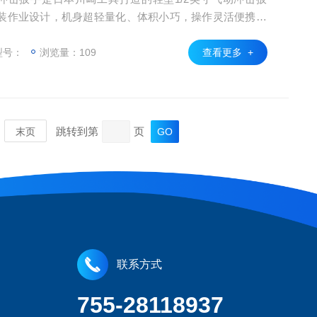
装作业设计，机身超轻量化、体积小巧，操作灵活便携，
需求，适配16mm螺栓。产品空载转速表现优异，适配各
口适配小型气动管路，是汽车维保、机械装配、五金加工等
型号：
浏览量：109
查看更多 +
携工具。
跳转到第
页
末页
联系方式
755-28118937