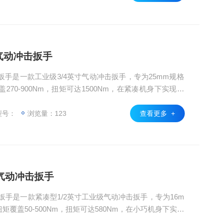
、重型车辆保
英寸气动冲击扳手
动冲击扳手是一款工业级3/4英寸气动冲击扳手，专为25mm规格
70-900Nm，扭矩可达1500Nm，在紧凑机身下实现强
，净重仅6.5kg，操作灵活便携，适配3/8英寸通用进气
幅提升作业效率，能满足工程机械维修、重型车辆保养、工业
型号：
浏览量：123
查看更多 +
，是工业中重型气
英寸气动冲击扳手
动冲击扳手是一款紧凑型1/2英寸工业级气动冲击扳手，专为16m
覆盖50-500Nm，扭矩可达580Nm，在小巧机身下实现