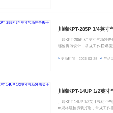
效率需求，可适配工程机械维修
川崎KPT-285P 3/4
川崎KPT-285P 3/4英寸气
螺栓拆装设计，常规工作扭矩覆盖2
劲扭矩输出。产品采用轻量化设计
口，5500rpm高空载转速大
更新时间：2026-03-25
产品
设备装配等中重型螺栓拆装需求
川崎KPT-14UP 1/2
川崎KPT-14UP 1/2英寸气
m规格螺栓拆装打造，常规工作扭矩