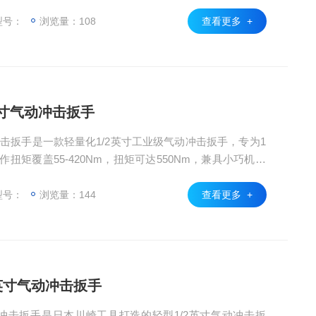
轻量化紧凑设计，净重仅2.58kg，操作便携性突出，适
0rpm高空载转速大幅提升拆装效率，适配汽车维修、轻工装
型号：
浏览量：108
查看更多 +
栓拆装场景，是轻
/2英寸气动冲击扳手
寸气动冲击扳手是一款轻量化1/2英寸工业级气动冲击扳手，专为1
扭矩覆盖55-420Nm，扭矩可达550Nm，兼具小巧机身
净重仅2.5kg，操作便携，适配1/4英寸通用进气口，6
作业效率，能满足汽车维修、小型设备装配、轻工制造等场景
型号：
浏览量：144
查看更多 +
型气动拆装作业
/2英寸气动冲击扳手
英寸气动冲击扳手是日本川崎工具打造的轻型1/2英寸气动冲击扳