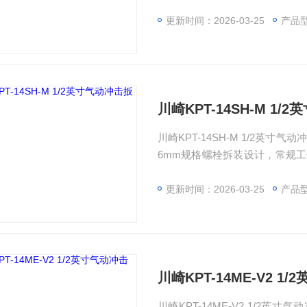
强劲且宽泛的扭矩输出。产品采用
配1/4英寸通用进气口，600
更新时间：2026-03-25
产品
配、小型设备检修等中小规格螺
川崎KPT-14SH-M 1
川崎KPT-14SH-M 1/2英
6mm规格螺栓拆装设计，常规工作
与强劲动力。产品采用紧凑化设计，
000rpm高空载转速大幅提升
更新时间：2026-03-25
产品
的中小规格螺栓拆装需求，是轻
川崎KPT-14ME-V2 1
川崎KPT-14ME-V2 1/2