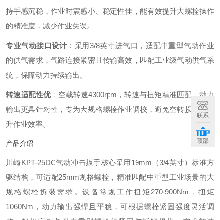
持手感沉稳，作业时震感小、稳定性佳，能有效提升大螺栓操作
的精准度，减少作业失误。
专业气动接口设计
：采用3/8英寸进气口，适配中重型气动作业
的供气需求，气路连接紧密且传输高效，匹配工业级气动供气系
统，保障动力持续输出。
转速适配性优
：空载转速4300rpm，转速与扭矩精准匹配，动力
输出更具针对性，专为大规格螺栓作业调校，避免空转损耗，提
联系
升作业效率。
顶部
产品介绍
川崎KPT-25DC气动冲击扳手核心采用19mm（3/4英寸）标准方
驱结构，可适配25mm规格螺栓，精准匹配中重型工业场景的大
规格螺栓拆装需求。设备常规工作扭矩270-900Nm，扭矩
1060Nm，动力输出强悍且平稳，可根据螺栓紧固强度灵活调