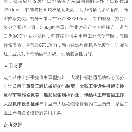
整，轻松应对各类中重型螺栓的紧固与拆解操作；空载转速
4300rpm，转速与扭矩调校适配度高，动力传输无多余损耗，作
业效率更优。机身三维尺寸237×82×217mm，结构规整且握持部
位贴合操作习惯，3.6kg的净重让作业时稳定性大幅提升；进气
口为3/8英寸专业规格，可直接对接中重型工业气动管路，气路
传输高效，耗气量870L/min，动力输出与能耗匹配度佳，适配常
规工业大功率气动供气系统，现场兼容性良好。
应用场景
该气动冲击扳手凭借中重型扭矩、大规格螺栓适配的核心优势，
广泛适用于
重型工程机械维护与装配
、
大型工业设备拆解安装
、
重型车辆维修保养
、
船舶设备螺栓作业
、
钢结构工程紧固工序
、
大型机床设备检修
等中重型大规格螺栓拆装的工业场景，是重工
业生产与设备维护的实用工具。
参考数据