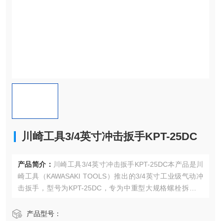
川崎工具3/4英寸冲击扳手KPT-25DC
产品简介：
川崎工具3/4英寸冲击扳手KPT-25DC本产品是川
崎工具（KAWASAKI TOOLS）推出的3/4英寸工业级气动冲
击扳手，型号为KPT-25DC，专为中重型大规格螺栓拆装设
计，扭矩输出强劲且适配性佳，机身设计扎实稳定，搭配专
业气动接口，动力传输高效，是重型设备维护、大型机械装
产品型号：