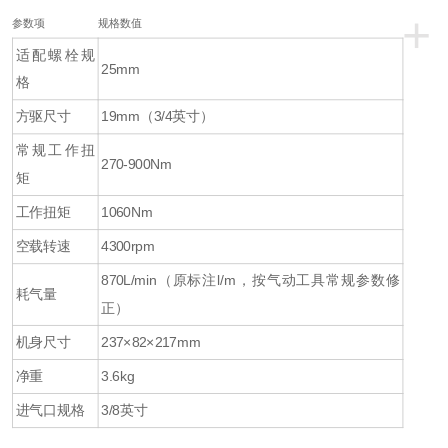
+
参数项
规格数值
适配螺栓规
25mm
格
方驱尺寸
19mm（3/4英寸）
常规工作扭
270-900Nm
矩
工作扭矩
1060Nm
空载转速
4300rpm
870L/min（原标注l/m，按气动工具常规参数修
耗气量
正）
机身尺寸
237×82×217mm
净重
3.6kg
进气口规格
3/8英寸