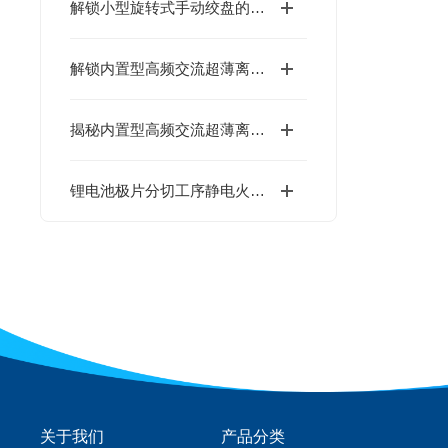
解锁小型旋转式手动绞盘的核心优势！这几大特点，让操作更省心
解锁内置型高频交流超薄离子棒：藏在“薄”背后的结构巧思
揭秘内置型高频交流超薄离子棒：这些关键用途，你可能还没了解！
锂电池极片分切工序静电火花防控：DIT离子风机的防爆安全处理方案
关于我们
产品分类