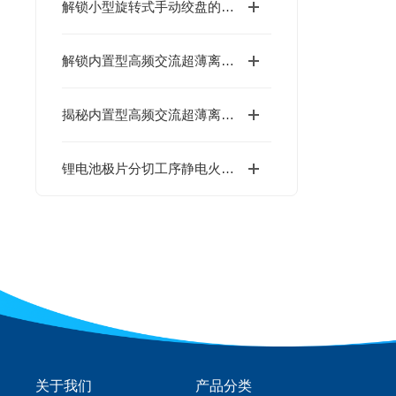
解锁小型旋转式手动绞盘的核心优势！这几大特点，让操作更省心
解锁内置型高频交流超薄离子棒：藏在“薄”背后的结构巧思
揭秘内置型高频交流超薄离子棒：这些关键用途，你可能还没了解！
锂电池极片分切工序静电火花防控：DIT离子风机的防爆安全处理方案
关于我们
产品分类